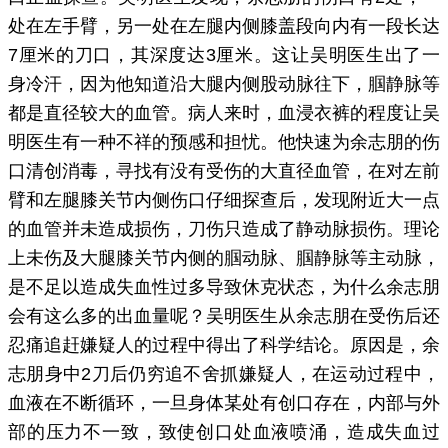
处在左手臂，另一处在左腿内侧膝盖段向内有一段长达
7厘米的刀口，其深度达3厘米。这让吴明医生出了一
身冷汗，因为他知道沿大腿内侧股动脉往下，腘静脉等
都是直径较大的血管。病人来时，血浸衣裤的程度让吴
明医生有一种不祥的预感和担忧。他快速为余志朋的伤
口清创消毒，寻找有没有受伤的大直径血管，在对左前
臂和左腿膝关节内侧伤口仔细探查后，发现附近大一点
的血管并未造成损伤，刀伤只造成了静动脉损伤。理论
上未伤及大腿膝关节内侧的腘动脉、腘静脉等主动脉，
是不足以造成失血性过多导致休克状态，为什么余志朋
会有这么多的出血量呢？吴明医生从余志朋在受伤后还
忍痛追赶嫌疑人的过程中得出了科学结论。原因是，余
志朋身中2刀后仍穷追不舍抓嫌疑人，在运动过程中，
血液在不断循环，一旦身体某处有创口存在，内部与外
部的压力不一致，致使创口处血液喷涌，造成失血过