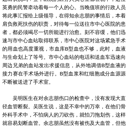
英勇的民警牵动着每一个人的心。当晚值班的行政人员
将此事汇报给上级领导，在得知余志朋的事情后，本着
肩负救死扶伤的职责，对待每一位送往市中心医院的患
者，都必须竭尽一切所能进行治愈。刻不容缓，他们迅
速与市中心血站取得联系，市中心医院对这场紧急手术
的用血也高度重视，市血库B型血也不够，此时，血液
与生命划上了等号。市中心血站的电话和送血车迅速向
周边兄弟的血站发出求援信息，从外地调借B型血液的
接力赛在手术场外进行。B型血浆和红细胞成分血源源
不断被送进了手术室。
吴明医生在对余志朋伤口的检查中，没有发现大直
径血管断裂。吴医生说，这是不幸中的万幸，在他们骨
外科手术中，不怕病人的刀砍伤，就怕刀拖划伤，这样
就容易划断血管。余志朋虽然没有被伤及大血管，但他