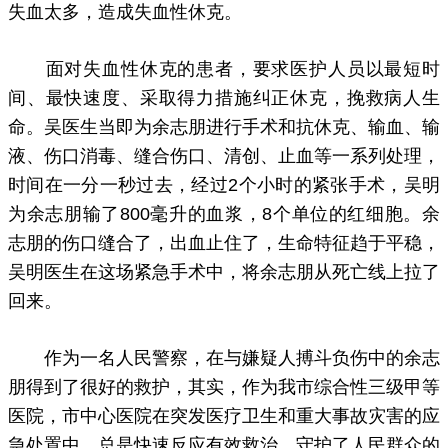
失血太多，造成失血性休克。
面对失血性休克的患者，要求医护人员以最短时
间、最快速度、采取得力措施纠正休克，挽救病人生
命。吴医生当即为余志朋进行手术和抗休克、输血、输
液、伤口消毒、缝合伤口、清创、止血等一系列处理，
时间在一分一秒过去，经过2个小时的紧张手术，吴明
为余志朋输了800毫升的血浆，8个单位的红细胞。余
志朋的伤口缝合了，出血止住了，生命特征趋于平稳，
吴明医生在这场紧急手术中，将余志朋从死亡线上拉了
回来。
作为一名人民警察，在与嫌疑人搏斗负伤中的余志
朋得到了很好的救护，其实，作为我市综合性三级甲等
医院，市中心医院在突发医疗卫生和重大事故灾害的应
急处置中，总是快速反应有效救治，守护了人民群众的