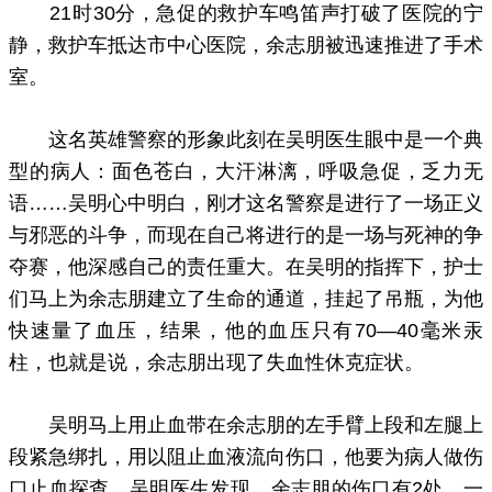
21时30分，急促的救护车鸣笛声打破了医院的宁
静，救护车抵达市中心医院，余志朋被迅速推进了手术
室。
这名英雄警察的形象此刻在吴明医生眼中是一个典
型的病人：面色苍白，大汗淋漓，呼吸急促，乏力无
语……吴明心中明白，刚才这名警察是进行了一场正义
与邪恶的斗争，而现在自己将进行的是一场与死神的争
夺赛，他深感自己的责任重大。在吴明的指挥下，护士
们马上为余志朋建立了生命的通道，挂起了吊瓶，为他
快速量了血压，结果，他的血压只有70—40毫米汞
柱，也就是说，余志朋出现了失血性休克症状。
吴明马上用止血带在余志朋的左手臂上段和左腿上
段紧急绑扎，用以阻止血液流向伤口，他要为病人做伤
口止血探查。吴明医生发现，余志朋的伤口有2处，一