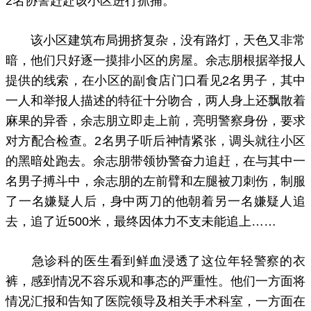
2名协警赶赴该小区进行抓捕。
该小区建筑布局拥挤复杂，没有路灯，天色又非常
暗，他们只好逐一摸排小区的房屋。余志朋根据举报人
提供的线索，在小区的副食店门口看见2名男子，其中
一人和举报人描述的特征十分吻合，两人身上还飘散着
麻果的异香，余志朋立即走上前，亮明警察身份，要求
对方配合检查。2名男子听后神情紧张，调头就往小区
的黑暗处跑去。余志朋带领协警奋力追赶，在与其中一
名男子搏斗中，余志朋的左前臂和左腿被刀刺伤，制服
了一名嫌疑人后，身中两刀的他朝着另一名嫌疑人追
去，追了近500米，最终因体力不支未能追上……
急诊科的医生看到鲜血浸透了这位年轻警察的衣
裤，感到情况不容乐观和事态的严重性。他们一方面将
情况汇报和告知了医院领导及相关手术科室，一方面在