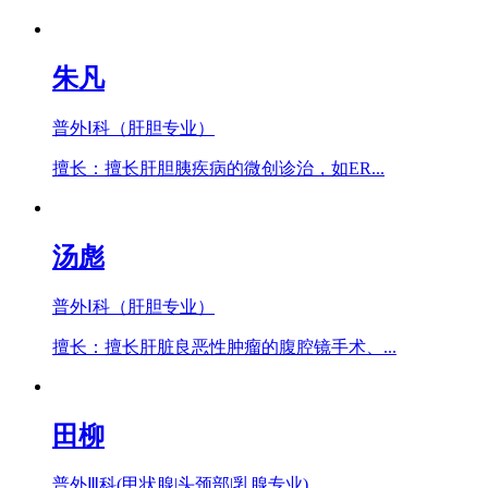
​朱凡
普外Ⅰ科（肝胆专业）
擅长：擅长肝胆胰疾病的微创诊治，如ER...
汤彪
普外Ⅰ科（肝胆专业）
擅长：擅长肝脏良恶性肿瘤的腹腔镜手术、...
田柳
普外Ⅲ科(甲状腺|头颈部|乳腺专业)