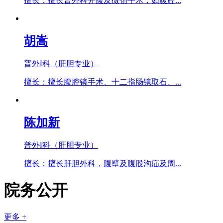
擅长：擅长普外科开腹及微创手术，如腹腔...
胡嵩
普外Ⅰ科（肝胆专业）
擅长：擅长腹腔镜手术、十二指肠镜取石、...
陈加新
普外Ⅰ科（肝胆专业）
擅长：擅长肝胆外科，腹壁及腹股沟疝及周...
院务公开
更多 +